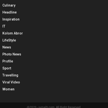
Culinary
Headline
Inspiration
IT
Kolom Abror
LifeStyle
News
Photo News
Profile
Sport
Travelling
Viral Video
Women
@2020 - jurnal9.com. All Right Reserved.