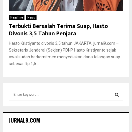
Headline
News
Terbukti Bersalah Terima Suap, Hasto
Divonis 3,5 Tahun Penjara
Hasto Kristiyanto divonis 3,5 tahun JAKARTA, jurnal9.com –
Sekretaris Jenderal (Sekjen) PDI-P Hasto Kristiyanto sejak
awal sudah berkomitmen menyediakan dana talangan suap
sebesar Rp 1,5...
S
e
a
S
r
c
E
JURNAL9.COM
h
f
A