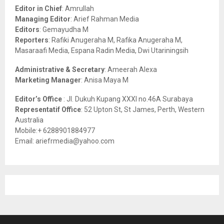
o
Editor in Chief
: Amrullah
r
R
Managing Editor
: Arief Rahman Media
:
Editors
: Gemayudha M
C
Reporters
: Rafiki Anugeraha M, Rafika Anugeraha M,
Masaraafi Media, Espana Radin Media, Dwi Utariningsih
H
Administrative & Secretary
: Ameerah Alexa
Marketing Manager
: Anisa Maya M
Editor’s Office
: Jl. Dukuh Kupang XXXI no.46A Surabaya
Representatif Office
: 52 Upton St, St James, Perth, Western
Australia
Mobile:+ 6288901884977
Email: ariefrmedia@yahoo.com