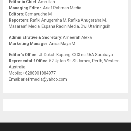
Editor in Chief
: Amrullah
r
R
Managing Editor
: Arief Rahman Media
:
Editors
: Gemayudha M
C
Reporters
: Rafiki Anugeraha M, Rafika Anugeraha M,
Masaraafi Media, Espana Radin Media, Dwi Utariningsih
H
Administrative & Secretary
: Ameerah Alexa
Marketing Manager
: Anisa Maya M
Editor’s Office
: Jl. Dukuh Kupang XXXI no.46A Surabaya
Representatif Office
: 52 Upton St, St James, Perth, Western
Australia
Mobile:+ 6288901884977
Email: ariefrmedia@yahoo.com