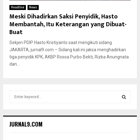
Headline
News
Meski Dihadirkan Saksi Penyidik, Hasto
Membantah, Itu Keterangan yang Dibuat-
Buat
Sekjen PDIP Hasto Kristiyanto saat mengikuti sidang
JAKARTA, jurnal9.com – Sidang kali ini jaksa menghadirkan
tiga penyidik KPK, AKBP Rossa Purbo Bekti, Rizka Anungnata
dan...
S
e
a
S
r
c
E
JURNAL9.COM
h
f
A
o