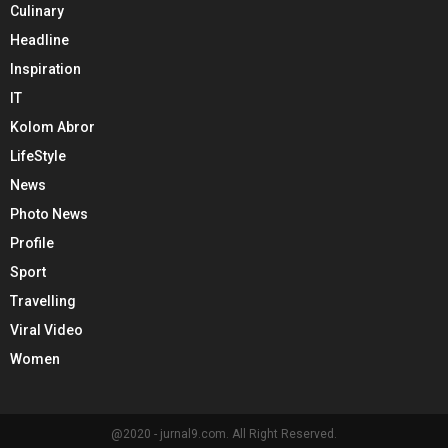
Culinary
Headline
Inspiration
IT
Kolom Abror
LifeStyle
News
Photo News
Profile
Sport
Travelling
Viral Video
Women
@2020 - jurnal9.com. All Right Reserved.