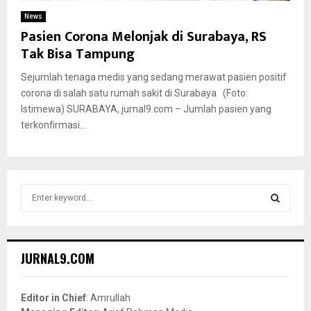
News
Pasien Corona Melonjak di Surabaya, RS
Tak Bisa Tampung
Sejumlah tenaga medis yang sedang merawat pasien positif
corona di salah satu rumah sakit di Surabaya (Foto:
Istimewa) SURABAYA, jurnal9.com – Jumlah pasien yang
terkonfirmasi...
S
e
a
S
r
c
E
JURNAL9.COM
h
f
A
o
Editor in Chief
: Amrullah
r
R