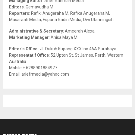
Managing Editor
: Arief Rahman Media
:
Editors
: Gemayudha M
C
Reporters
: Rafiki Anugeraha M, Rafika Anugeraha M,
Masaraafi Media, Espana Radin Media, Dwi Utariningsih
H
Administrative & Secretary
: Ameerah Alexa
Marketing Manager
: Anisa Maya M
Editor’s Office
: Jl. Dukuh Kupang XXXI no.46A Surabaya
Representatif Office
: 52 Upton St, St James, Perth, Western
Australia
Mobile:+ 6288901884977
Email: ariefrmedia@yahoo.com