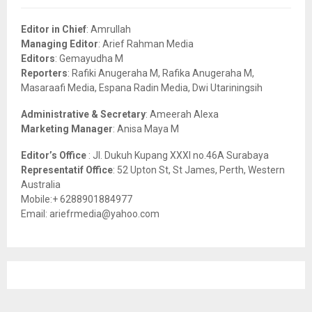
f
A
o
Editor in Chief
: Amrullah
r
R
Managing Editor
: Arief Rahman Media
:
Editors
: Gemayudha M
C
Reporters
: Rafiki Anugeraha M, Rafika Anugeraha M,
Masaraafi Media, Espana Radin Media, Dwi Utariningsih
H
Administrative & Secretary
: Ameerah Alexa
Marketing Manager
: Anisa Maya M
Editor’s Office
: Jl. Dukuh Kupang XXXI no.46A Surabaya
Representatif Office
: 52 Upton St, St James, Perth, Western
Australia
Mobile:+ 6288901884977
Email: ariefrmedia@yahoo.com