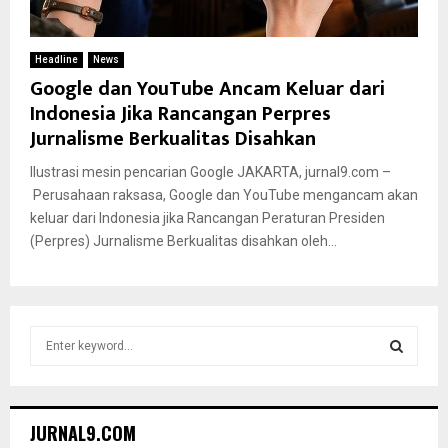
Headline
News
Google dan YouTube Ancam Keluar dari
Indonesia Jika Rancangan Perpres
Jurnalisme Berkualitas Disahkan
Ilustrasi mesin pencarian Google JAKARTA, jurnal9.com –
Perusahaan raksasa, Google dan YouTube mengancam akan
keluar dari Indonesia jika Rancangan Peraturan Presiden
(Perpres) Jurnalisme Berkualitas disahkan oleh...
S
e
a
S
r
c
E
JURNAL9.COM
h