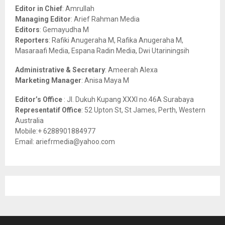
o
Editor in Chief
: Amrullah
r
R
Managing Editor
: Arief Rahman Media
:
Editors
: Gemayudha M
C
Reporters
: Rafiki Anugeraha M, Rafika Anugeraha M,
Masaraafi Media, Espana Radin Media, Dwi Utariningsih
H
Administrative & Secretary
: Ameerah Alexa
Marketing Manager
: Anisa Maya M
Editor’s Office
: Jl. Dukuh Kupang XXXI no.46A Surabaya
Representatif Office
: 52 Upton St, St James, Perth, Western
Australia
Mobile:+ 6288901884977
Email: ariefrmedia@yahoo.com