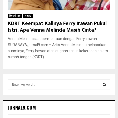
Headline
News
KDRT Keempat Kalinya Ferry Irawan Pukul
Istri, Apa Venna Melinda Masih Cinta?
Venna Melinda saat bermesraan dengan Ferry Irawan
SURABAYA, jurnal9.com – Artis Venna Melinda melaporkan
suaminya, Ferry Irawan atas dugaan kasus kekerasan dalam
rumah tangga (KDRT)...
S
e
a
S
r
c
E
JURNAL9.COM
h
f
A