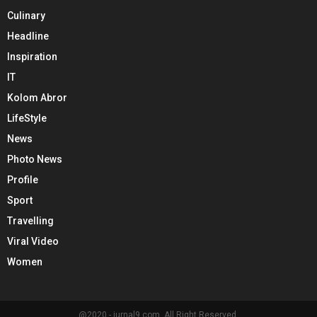
Culinary
Headline
Inspiration
IT
Kolom Abror
LifeStyle
News
Photo News
Profile
Sport
Travelling
Viral Video
Women
@2020 - jurnal9.com. All Right Reserved.