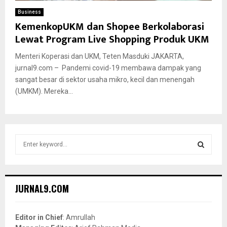
Business
KemenkopUKM dan Shopee Berkolaborasi
Lewat Program Live Shopping Produk UKM
Menteri Koperasi dan UKM, Teten Masduki JAKARTA,
jurnal9.com – Pandemi covid-19 membawa dampak yang
sangat besar di sektor usaha mikro, kecil dan menengah
(UMKM). Mereka...
S
e
a
S
r
c
E
JURNAL9.COM
h
f
A
o
Editor in Chief
: Amrullah
r
R