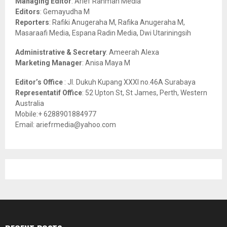
Managing Editor
: Arief Rahman Media
:
Editors
: Gemayudha M
C
Reporters
: Rafiki Anugeraha M, Rafika Anugeraha M,
Masaraafi Media, Espana Radin Media, Dwi Utariningsih
H
Administrative & Secretary
: Ameerah Alexa
Marketing Manager
: Anisa Maya M
Editor’s Office
: Jl. Dukuh Kupang XXXI no.46A Surabaya
Representatif Office
: 52 Upton St, St James, Perth, Western
Australia
Mobile:+ 6288901884977
Email: ariefrmedia@yahoo.com