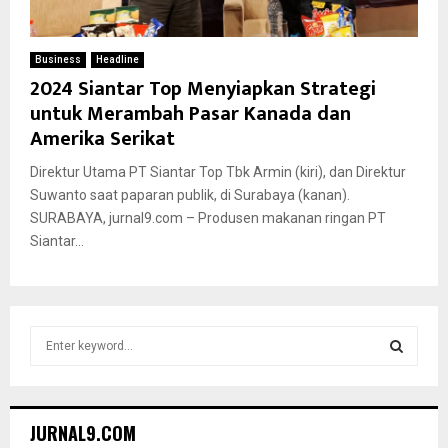
Business
Headline
2024 Siantar Top Menyiapkan Strategi
untuk Merambah Pasar Kanada dan
Amerika Serikat
Direktur Utama PT Siantar Top Tbk Armin (kiri), dan Direktur
Suwanto saat paparan publik, di Surabaya (kanan).
SURABAYA, jurnal9.com – Produsen makanan ringan PT
Siantar...
S
e
a
S
r
c
E
JURNAL9.COM
h