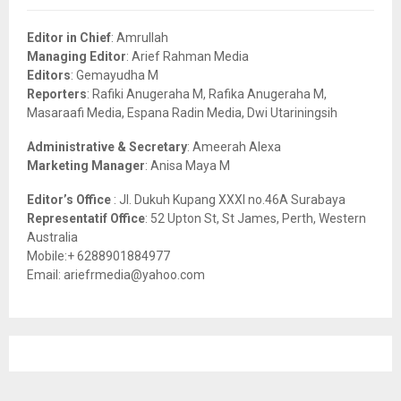
f
A
o
Editor in Chief
: Amrullah
r
R
Managing Editor
: Arief Rahman Media
:
Editors
: Gemayudha M
C
Reporters
: Rafiki Anugeraha M, Rafika Anugeraha M,
Masaraafi Media, Espana Radin Media, Dwi Utariningsih
H
Administrative & Secretary
: Ameerah Alexa
Marketing Manager
: Anisa Maya M
Editor’s Office
: Jl. Dukuh Kupang XXXI no.46A Surabaya
Representatif Office
: 52 Upton St, St James, Perth, Western
Australia
Mobile:+ 6288901884977
Email: ariefrmedia@yahoo.com