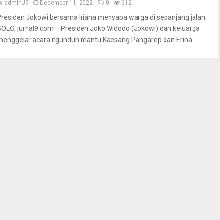
by
adminJ9
December 11, 2022
0
612
Presiden Jokowi bersama Iriana menyapa warga di sepanjang jalan
SOLO, jurnal9.com – Presiden Joko Widodo (Jokowi) dan keluarga
menggelar acara ngunduh mantu Kaesang Pangarep dan Erina...