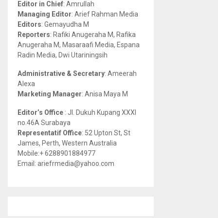
Editor in Chief
: Amrullah
r
R
Managing Editor
: Arief Rahman Media
:
Editors
: Gemayudha M
C
Reporters
: Rafiki Anugeraha M, Rafika
Anugeraha M, Masaraafi Media, Espana
H
Radin Media, Dwi Utariningsih
Administrative & Secretary
: Ameerah
Alexa
Marketing Manager
: Anisa Maya M
Editor’s Office
: Jl. Dukuh Kupang XXXI
no.46A Surabaya
Representatif Office
: 52 Upton St, St
James, Perth, Western Australia
Mobile:+ 6288901884977
Email: ariefrmedia@yahoo.com