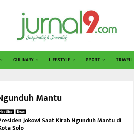
CULINARY
LIFESTYLE
SPORT
TRAVELL
i Ngunduh Mantu
Headline
News
Presiden Jokowi Saat Kirab Ngunduh Mantu di
Kota Solo