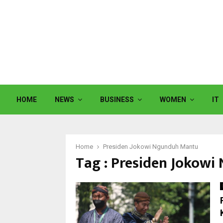
HOME
NEWS
BUSINESS
WOMEN
IT
Home
Presiden Jokowi Ngunduh Mantu
Tag : Presiden Jokow