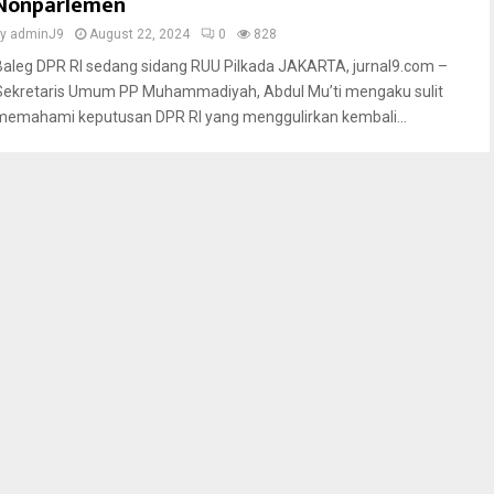
Nonparlemen
by
adminJ9
August 22, 2024
0
828
Baleg DPR RI sedang sidang RUU Pilkada JAKARTA, jurnal9.com –
Sekretaris Umum PP Muhammadiyah, Abdul Mu’ti mengaku sulit
memahami keputusan DPR RI yang menggulirkan kembali...