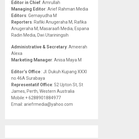
Editor in Chief
: Amrullah
r
R
Managing Editor
: Arief Rahman Media
:
Editors
: Gemayudha M
C
Reporters
: Rafiki Anugeraha M, Rafika
Anugeraha M, Masaraafi Media, Espana
H
Radin Media, Dwi Utariningsih
Administrative & Secretary
: Ameerah
Alexa
Marketing Manager
: Anisa Maya M
Editor’s Office
: Jl. Dukuh Kupang XXXI
no.46A Surabaya
Representatif Office
: 52 Upton St, St
James, Perth, Western Australia
Mobile:+ 6288901884977
Email: ariefrmedia@yahoo.com