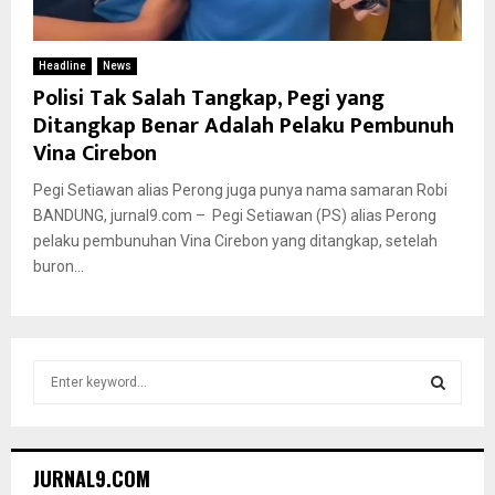
Headline
News
Polisi Tak Salah Tangkap, Pegi yang
Ditangkap Benar Adalah Pelaku Pembunuh
Vina Cirebon
Pegi Setiawan alias Perong juga punya nama samaran Robi
BANDUNG, jurnal9.com – Pegi Setiawan (PS) alias Perong
pelaku pembunuhan Vina Cirebon yang ditangkap, setelah
buron...
S
e
a
S
r
c
E
JURNAL9.COM
h