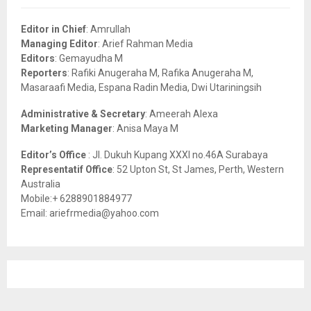
f
A
o
Editor in Chief
: Amrullah
r
R
Managing Editor
: Arief Rahman Media
:
Editors
: Gemayudha M
C
Reporters
: Rafiki Anugeraha M, Rafika Anugeraha M,
Masaraafi Media, Espana Radin Media, Dwi Utariningsih
H
Administrative & Secretary
: Ameerah Alexa
Marketing Manager
: Anisa Maya M
Editor’s Office
: Jl. Dukuh Kupang XXXI no.46A Surabaya
Representatif Office
: 52 Upton St, St James, Perth, Western
Australia
Mobile:+ 6288901884977
Email: ariefrmedia@yahoo.com