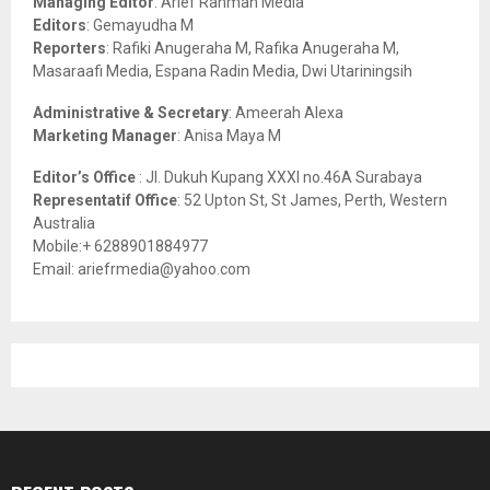
Managing Editor
: Arief Rahman Media
:
Editors
: Gemayudha M
C
Reporters
: Rafiki Anugeraha M, Rafika Anugeraha M,
Masaraafi Media, Espana Radin Media, Dwi Utariningsih
H
Administrative & Secretary
: Ameerah Alexa
Marketing Manager
: Anisa Maya M
Editor’s Office
: Jl. Dukuh Kupang XXXI no.46A Surabaya
Representatif Office
: 52 Upton St, St James, Perth, Western
Australia
Mobile:+ 6288901884977
Email: ariefrmedia@yahoo.com