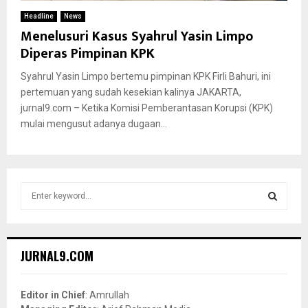
Headline
News
Menelusuri Kasus Syahrul Yasin Limpo
Diperas Pimpinan KPK
Syahrul Yasin Limpo bertemu pimpinan KPK Firli Bahuri, ini
pertemuan yang sudah kesekian kalinya JAKARTA,
jurnal9.com – Ketika Komisi Pemberantasan Korupsi (KPK)
mulai mengusut adanya dugaan...
S
e
a
S
r
c
E
JURNAL9.COM
h
f
A
o
Editor in Chief
: Amrullah
r
R