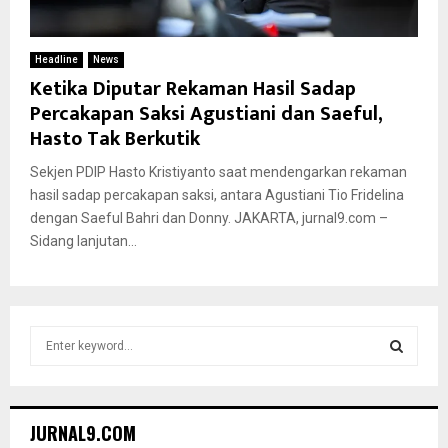
Headline
News
Ketika Diputar Rekaman Hasil Sadap
Percakapan Saksi Agustiani dan Saeful,
Hasto Tak Berkutik
Sekjen PDIP Hasto Kristiyanto saat mendengarkan rekaman
hasil sadap percakapan saksi, antara Agustiani Tio Fridelina
dengan Saeful Bahri dan Donny. JAKARTA, jurnal9.com –
Sidang lanjutan...
S
e
a
S
r
c
E
JURNAL9.COM
h