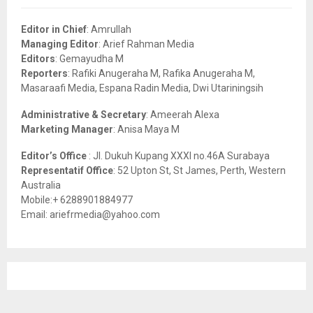
f
A
o
Editor in Chief
: Amrullah
r
R
Managing Editor
: Arief Rahman Media
:
Editors
: Gemayudha M
C
Reporters
: Rafiki Anugeraha M, Rafika Anugeraha M,
Masaraafi Media, Espana Radin Media, Dwi Utariningsih
H
Administrative & Secretary
: Ameerah Alexa
Marketing Manager
: Anisa Maya M
Editor’s Office
: Jl. Dukuh Kupang XXXI no.46A Surabaya
Representatif Office
: 52 Upton St, St James, Perth, Western
Australia
Mobile:+ 6288901884977
Email: ariefrmedia@yahoo.com