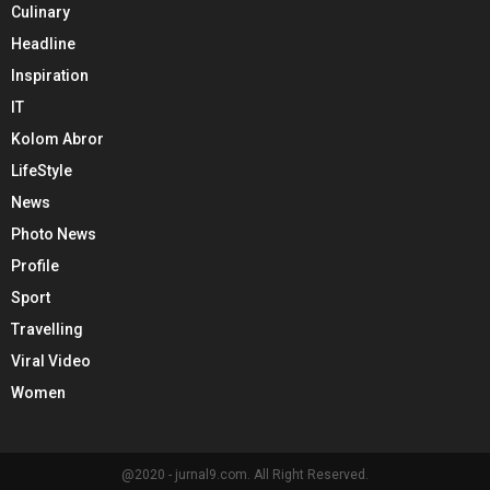
Culinary
Headline
Inspiration
IT
Kolom Abror
LifeStyle
News
Photo News
Profile
Sport
Travelling
Viral Video
Women
@2020 - jurnal9.com. All Right Reserved.