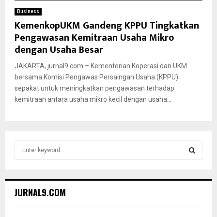
Business
KemenkopUKM Gandeng KPPU Tingkatkan
Pengawasan Kemitraan Usaha Mikro
dengan Usaha Besar
JAKARTA, jurnal9.com – Kementerian Koperasi dan UKM
bersama Komisi Pengawas Persaingan Usaha (KPPU)
sepakat untuk meningkatkan pengawasan terhadap
kemitraan antara usaha mikro kecil dengan usaha...
S
e
a
S
r
c
E
JURNAL9.COM
h
f
A
o