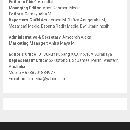
Editor in Chief
: Amrullah
r
R
Managing Editor
: Arief Rahman Media
:
Editors
: Gemayudha M
C
Reporters
: Rafiki Anugeraha M, Rafika Anugeraha M,
Masaraafi Media, Espana Radin Media, Dwi Utariningsih
H
Administrative & Secretary
: Ameerah Alexa
Marketing Manager
: Anisa Maya M
Editor’s Office
: Jl. Dukuh Kupang XXXI no.46A Surabaya
Representatif Office
: 52 Upton St, St James, Perth, Western
Australia
Mobile:+ 6288901884977
Email: ariefrmedia@yahoo.com