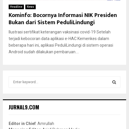
Headline
News
Kominfo: Bocornya Informasi NIK Presiden
Bukan dari Sistem PeduliLindungi
Ilustrasi sertifikat keterangan vaksinasi covid-19 Setelah
terjadi kebocoran data aplikasi e-HAC Kemenkes dalam
beberapa hari ini, aplikasi PeduliLindungi di sistem operasi
Android sudah dilakukan pembaruan....
S
e
a
S
r
c
E
JURNAL9.COM
h
f
A
o
Editor in Chief
: Amrullah
r
R