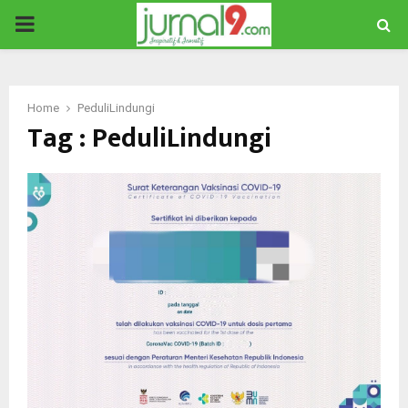
PRIMARY
MENU
Home
PeduliLindungi
Tag : PeduliLindungi