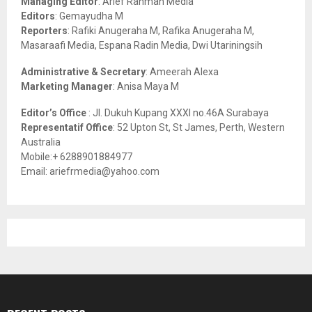
Managing Editor
: Arief Rahman Media
:
Editors
: Gemayudha M
C
Reporters
: Rafiki Anugeraha M, Rafika Anugeraha M,
Masaraafi Media, Espana Radin Media, Dwi Utariningsih
H
Administrative & Secretary
: Ameerah Alexa
Marketing Manager
: Anisa Maya M
Editor’s Office
: Jl. Dukuh Kupang XXXI no.46A Surabaya
Representatif Office
: 52 Upton St, St James, Perth, Western
Australia
Mobile:+ 6288901884977
Email: ariefrmedia@yahoo.com