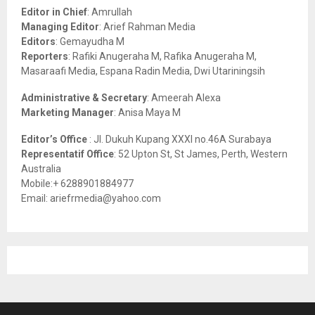
o
Editor in Chief
: Amrullah
r
R
Managing Editor
: Arief Rahman Media
:
Editors
: Gemayudha M
C
Reporters
: Rafiki Anugeraha M, Rafika Anugeraha M,
Masaraafi Media, Espana Radin Media, Dwi Utariningsih
H
Administrative & Secretary
: Ameerah Alexa
Marketing Manager
: Anisa Maya M
Editor’s Office
: Jl. Dukuh Kupang XXXI no.46A Surabaya
Representatif Office
: 52 Upton St, St James, Perth, Western
Australia
Mobile:+ 6288901884977
Email: ariefrmedia@yahoo.com