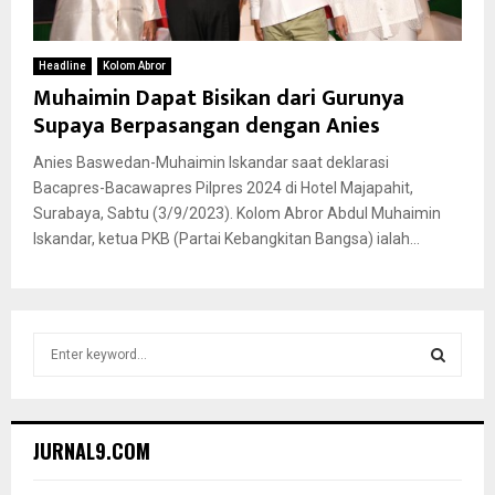
Headline
Kolom Abror
Muhaimin Dapat Bisikan dari Gurunya
Supaya Berpasangan dengan Anies
Anies Baswedan-Muhaimin Iskandar saat deklarasi
Bacapres-Bacawapres Pilpres 2024 di Hotel Majapahit,
Surabaya, Sabtu (3/9/2023). Kolom Abror Abdul Muhaimin
Iskandar, ketua PKB (Partai Kebangkitan Bangsa) ialah...
S
e
a
S
r
c
E
JURNAL9.COM
h
f
A