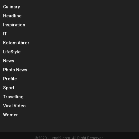
Culinary
Headline
Inspiration
IT
Kolom Abror
LifeStyle
News
Photo News
Profile
Sport
Travelling
Viral Video
Women
@2020 - jurnal9.com. All Right Reserved.