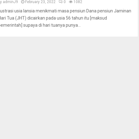
by
adminJ9
February 23, 2022
0
1082
Ilustrasi usia lansia menikmati masa pensiun Dana pensiun Jaminan
Hari Tua (JHT) dicairkan pada usia 56 tahun itu [maksud
pemerintah] supaya di hari tuanya punya...