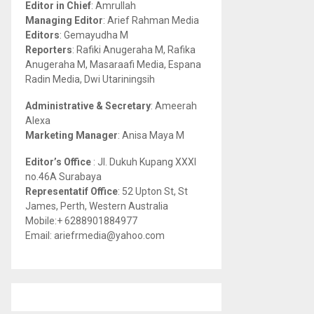
Editor in Chief
: Amrullah
r
R
Managing Editor
: Arief Rahman Media
:
Editors
: Gemayudha M
C
Reporters
: Rafiki Anugeraha M, Rafika
Anugeraha M, Masaraafi Media, Espana
H
Radin Media, Dwi Utariningsih
Administrative & Secretary
: Ameerah
Alexa
Marketing Manager
: Anisa Maya M
Editor’s Office
: Jl. Dukuh Kupang XXXI
no.46A Surabaya
Representatif Office
: 52 Upton St, St
James, Perth, Western Australia
Mobile:+ 6288901884977
Email: ariefrmedia@yahoo.com