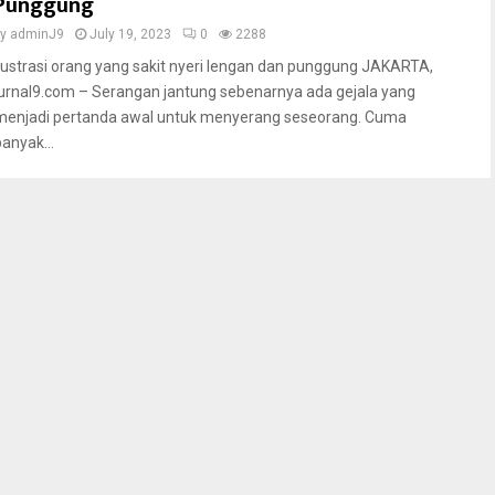
Punggung
by
adminJ9
July 19, 2023
0
2288
Ilustrasi orang yang sakit nyeri lengan dan punggung JAKARTA,
jurnal9.com – Serangan jantung sebenarnya ada gejala yang
menjadi pertanda awal untuk menyerang seseorang. Cuma
banyak...