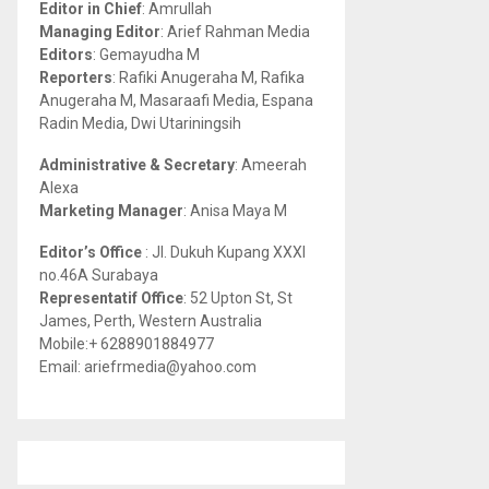
Editor in Chief
: Amrullah
r
R
Managing Editor
: Arief Rahman Media
:
Editors
: Gemayudha M
C
Reporters
: Rafiki Anugeraha M, Rafika
Anugeraha M, Masaraafi Media, Espana
H
Radin Media, Dwi Utariningsih
Administrative & Secretary
: Ameerah
Alexa
Marketing Manager
: Anisa Maya M
Editor’s Office
: Jl. Dukuh Kupang XXXI
no.46A Surabaya
Representatif Office
: 52 Upton St, St
James, Perth, Western Australia
Mobile:+ 6288901884977
Email: ariefrmedia@yahoo.com