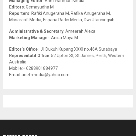
Managing Editor
: Arief Rahman Media
:
Editors
: Gemayudha M
C
Reporters
: Rafiki Anugeraha M, Rafika Anugeraha M,
Masaraafi Media, Espana Radin Media, Dwi Utariningsih
H
Administrative & Secretary
: Ameerah Alexa
Marketing Manager
: Anisa Maya M
Editor’s Office
: Jl. Dukuh Kupang XXXI no.46A Surabaya
Representatif Office
: 52 Upton St, St James, Perth, Western
Australia
Mobile:+ 6288901884977
Email: ariefrmedia@yahoo.com