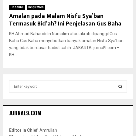
Headline
Inspiration
Amalan pada Malam Nisfu Sya’ban
Termasuk Bid’ah? Ini Penjelasan Gus Baha
KH Ahmad Bahauddin Nursalim atau akrab dipanggil Gus
Baha Gus Baha menyebutkan banyak amalan Nisfu Sya’ban
yang tidak berdasar hadist sahih. JAKARTA, jurnal9.com –
KH...
S
e
a
S
r
c
E
JURNAL9.COM
h
f
A
o
Editor in Chief
: Amrullah
r
R