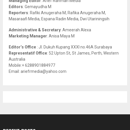
Managing Editor
: Arief Rahman Media
:
Editors
: Gemayudha M
C
Reporters
: Rafiki Anugeraha M, Rafika Anugeraha M,
Masaraafi Media, Espana Radin Media, Dwi Utariningsih
H
Administrative & Secretary
: Ameerah Alexa
Marketing Manager
: Anisa Maya M
Editor’s Office
: Jl. Dukuh Kupang XXXI no.46A Surabaya
Representatif Office
: 52 Upton St, St James, Perth, Western
Australia
Mobile:+ 6288901884977
Email: ariefrmedia@yahoo.com