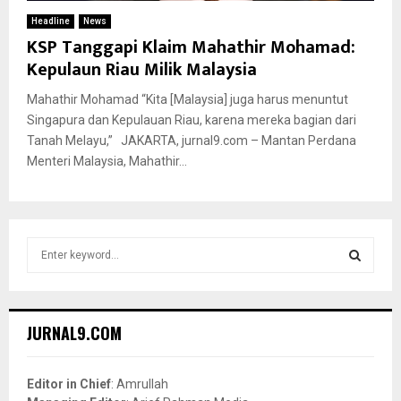
Headline
News
KSP Tanggapi Klaim Mahathir Mohamad:
Kepulaun Riau Milik Malaysia
Mahathir Mohamad “Kita [Malaysia] juga harus menuntut
Singapura dan Kepulauan Riau, karena mereka bagian dari
Tanah Melayu,” JAKARTA, jurnal9.com – Mantan Perdana
Menteri Malaysia, Mahathir...
S
e
a
S
r
c
E
JURNAL9.COM
h
f
A
o
Editor in Chief
: Amrullah
r
R