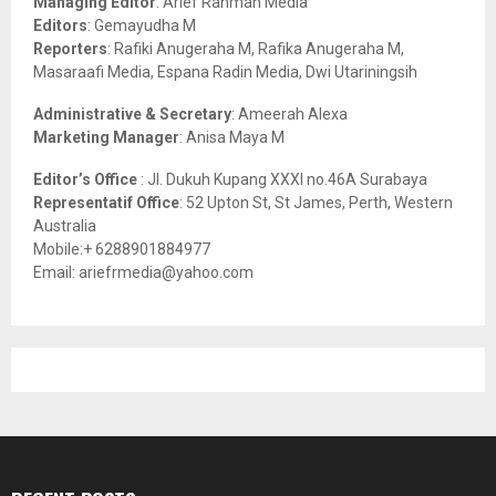
Managing Editor
: Arief Rahman Media
:
Editors
: Gemayudha M
C
Reporters
: Rafiki Anugeraha M, Rafika Anugeraha M,
Masaraafi Media, Espana Radin Media, Dwi Utariningsih
H
Administrative & Secretary
: Ameerah Alexa
Marketing Manager
: Anisa Maya M
Editor’s Office
: Jl. Dukuh Kupang XXXI no.46A Surabaya
Representatif Office
: 52 Upton St, St James, Perth, Western
Australia
Mobile:+ 6288901884977
Email: ariefrmedia@yahoo.com