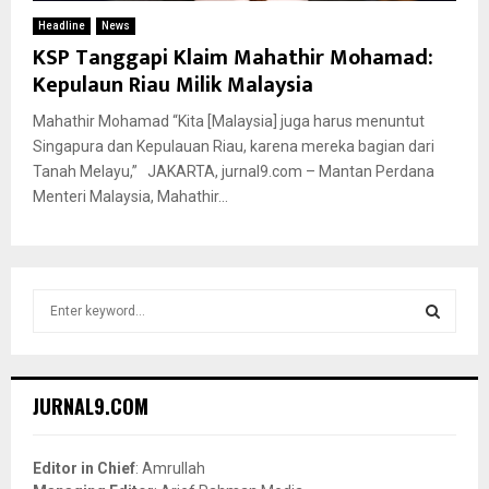
Headline
News
KSP Tanggapi Klaim Mahathir Mohamad:
Kepulaun Riau Milik Malaysia
Mahathir Mohamad “Kita [Malaysia] juga harus menuntut
Singapura dan Kepulauan Riau, karena mereka bagian dari
Tanah Melayu,” JAKARTA, jurnal9.com – Mantan Perdana
Menteri Malaysia, Mahathir...
S
e
a
S
r
c
E
JURNAL9.COM
h
f
A
o
Editor in Chief
: Amrullah
r
R