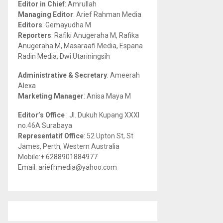
Editor in Chief
: Amrullah
r
R
Managing Editor
: Arief Rahman Media
:
Editors
: Gemayudha M
C
Reporters
: Rafiki Anugeraha M, Rafika
Anugeraha M, Masaraafi Media, Espana
H
Radin Media, Dwi Utariningsih
Administrative & Secretary
: Ameerah
Alexa
Marketing Manager
: Anisa Maya M
Editor’s Office
: Jl. Dukuh Kupang XXXI
no.46A Surabaya
Representatif Office
: 52 Upton St, St
James, Perth, Western Australia
Mobile:+ 6288901884977
Email: ariefrmedia@yahoo.com