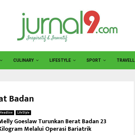
CULINARY
LIFESTYLE
SPORT
TRAVELL
at Badan
Headline
LifeStyle
Melly Goeslaw Turunkan Berat Badan 23
Kilogram Melalui Operasi Bariatrik