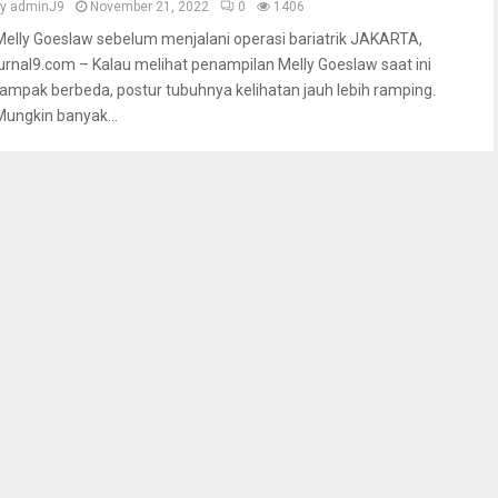
by
adminJ9
November 21, 2022
0
1406
Melly Goeslaw sebelum menjalani operasi bariatrik JAKARTA,
jurnal9.com – Kalau melihat penampilan Melly Goeslaw saat ini
tampak berbeda, postur tubuhnya kelihatan jauh lebih ramping.
Mungkin banyak...