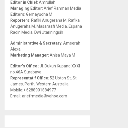
Editor in Chief
: Amrullah
r
R
Managing Editor
: Arief Rahman Media
:
Editors
: Gemayudha M
C
Reporters
: Rafiki Anugeraha M, Rafika
Anugeraha M, Masaraafi Media, Espana
H
Radin Media, Dwi Utariningsih
Administrative & Secretary
: Ameerah
Alexa
Marketing Manager
: Anisa Maya M
Editor’s Office
: Jl. Dukuh Kupang XXXI
no.46A Surabaya
Representatif Office
: 52 Upton St, St
James, Perth, Western Australia
Mobile:+ 6288901884977
Email: ariefrmedia@yahoo.com