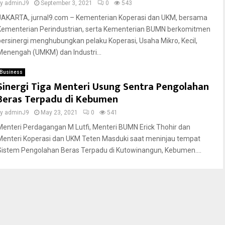
by
adminJ9
September 3, 2021
0
543
JAKARTA, jurnal9.com – Kementerian Koperasi dan UKM, bersama
Kementerian Perindustrian, serta Kementerian BUMN berkomitmen
bersinergi menghubungkan pelaku Koperasi, Usaha Mikro, Kecil,
Menengah (UMKM) dan Industri...
Business
Sinergi Tiga Menteri Usung Sentra Pengolahan
Beras Terpadu di Kebumen
by
adminJ9
May 23, 2021
0
541
Menteri Perdagangan M Lutfi, Menteri BUMN Erick Thohir dan
Menteri Koperasi dan UKM Teten Masduki saat meninjau tempat
Sistem Pengolahan Beras Terpadu di Kutowinangun, Kebumen....