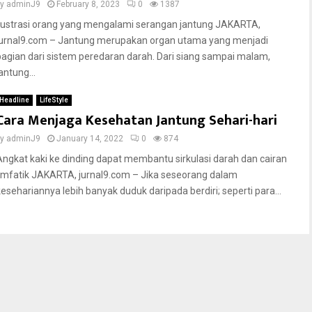
by
adminJ9
February 8, 2023
0
1387
Ilustrasi orang yang mengalami serangan jantung JAKARTA,
jurnal9.com – Jantung merupakan organ utama yang menjadi
bagian dari sistem peredaran darah. Dari siang sampai malam,
antung...
Headline
LifeStyle
Cara Menjaga Kesehatan Jantung Sehari-hari
by
adminJ9
January 14, 2022
0
874
Angkat kaki ke dinding dapat membantu sirkulasi darah dan cairan
limfatik JAKARTA, jurnal9.com – Jika seseorang dalam
kesehariannya lebih banyak duduk daripada berdiri; seperti para...