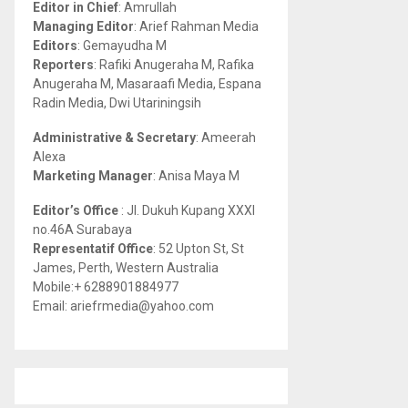
Editor in Chief
: Amrullah
r
R
Managing Editor
: Arief Rahman Media
:
Editors
: Gemayudha M
C
Reporters
: Rafiki Anugeraha M, Rafika
Anugeraha M, Masaraafi Media, Espana
H
Radin Media, Dwi Utariningsih
Administrative & Secretary
: Ameerah
Alexa
Marketing Manager
: Anisa Maya M
Editor’s Office
: Jl. Dukuh Kupang XXXI
no.46A Surabaya
Representatif Office
: 52 Upton St, St
James, Perth, Western Australia
Mobile:+ 6288901884977
Email: ariefrmedia@yahoo.com