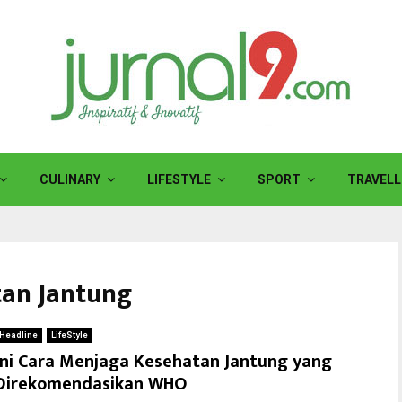
CULINARY
LIFESTYLE
SPORT
TRAVELL
tan Jantung
Headline
LifeStyle
Ini Cara Menjaga Kesehatan Jantung yang
Direkomendasikan WHO