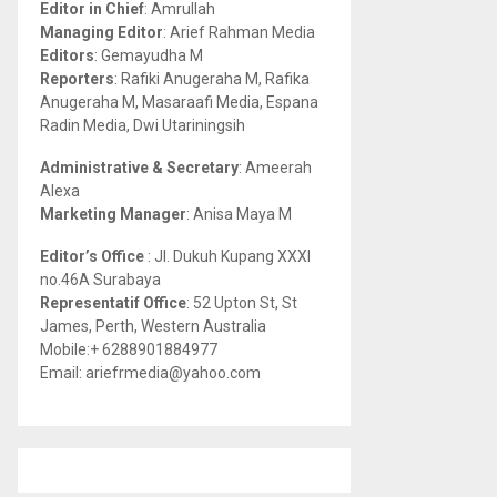
Editor in Chief
: Amrullah
r
R
Managing Editor
: Arief Rahman Media
:
Editors
: Gemayudha M
C
Reporters
: Rafiki Anugeraha M, Rafika
Anugeraha M, Masaraafi Media, Espana
H
Radin Media, Dwi Utariningsih
Administrative & Secretary
: Ameerah
Alexa
Marketing Manager
: Anisa Maya M
Editor’s Office
: Jl. Dukuh Kupang XXXI
no.46A Surabaya
Representatif Office
: 52 Upton St, St
James, Perth, Western Australia
Mobile:+ 6288901884977
Email: ariefrmedia@yahoo.com