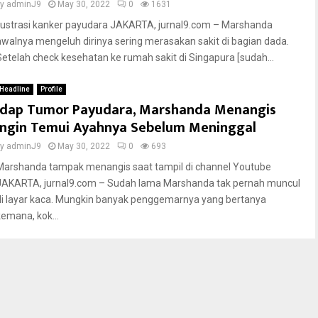
by
adminJ9
May 30, 2022
0
1631
Ilustrasi kanker payudara JAKARTA, jurnal9.com – Marshanda
awalnya mengeluh dirinya sering merasakan sakit di bagian dada.
Setelah check kesehatan ke rumah sakit di Singapura [sudah...
Headline
Profile
Idap Tumor Payudara, Marshanda Menangis
Ingin Temui Ayahnya Sebelum Meninggal
by
adminJ9
May 30, 2022
0
693
Marshanda tampak menangis saat tampil di channel Youtube
JAKARTA, jurnal9.com – Sudah lama Marshanda tak pernah muncul
di layar kaca. Mungkin banyak penggemarnya yang bertanya
kemana, kok...