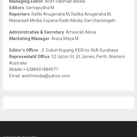
Managing Editor
: Arief Rahman Media
:
Editors
: Gemayudha M
C
Reporters
: Rafiki Anugeraha M, Rafika Anugeraha M,
Masaraafi Media, Espana Radin Media, Dwi Utariningsih
H
Administrative & Secretary
: Ameerah Alexa
Marketing Manager
: Anisa Maya M
Editor’s Office
: Jl. Dukuh Kupang XXXI no.46A Surabaya
Representatif Office
: 52 Upton St, St James, Perth, Western
Australia
Mobile:+ 6288901884977
Email: ariefrmedia@yahoo.com