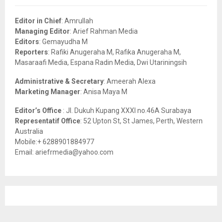
f
A
o
Editor in Chief
: Amrullah
r
R
Managing Editor
: Arief Rahman Media
:
Editors
: Gemayudha M
C
Reporters
: Rafiki Anugeraha M, Rafika Anugeraha M,
Masaraafi Media, Espana Radin Media, Dwi Utariningsih
H
Administrative & Secretary
: Ameerah Alexa
Marketing Manager
: Anisa Maya M
Editor’s Office
: Jl. Dukuh Kupang XXXI no.46A Surabaya
Representatif Office
: 52 Upton St, St James, Perth, Western
Australia
Mobile:+ 6288901884977
Email: ariefrmedia@yahoo.com