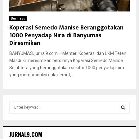
Business
Koperasi Semedo Manise Beranggotakan
1000 Penyadap Nira di Banyumas
Diresmikan
BANYUMAS, jurnal9.com – Menteri Koperasi dan UKM Teten
Masduki meresmikan berdirinya Koperasi Semedo Manise
Sejahtera yang beranggotakan sekitar 1000 penyadap nira
yang memproduksi gula semut,...
S
e
a
S
r
c
E
JURNAL9.COM
h