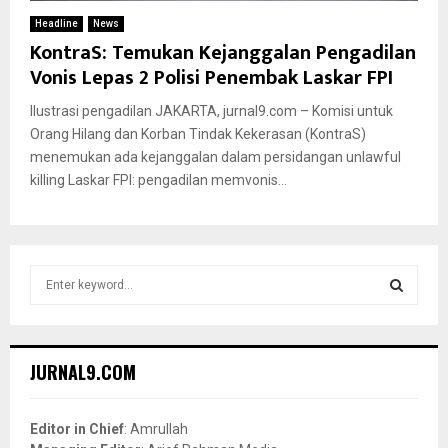
Headline
News
KontraS: Temukan Kejanggalan Pengadilan
Vonis Lepas 2 Polisi Penembak Laskar FPI
Ilustrasi pengadilan JAKARTA, jurnal9.com – Komisi untuk
Orang Hilang dan Korban Tindak Kekerasan (KontraS)
menemukan ada kejanggalan dalam persidangan unlawful
killing Laskar FPI: pengadilan memvonis...
S
e
a
S
r
c
E
JURNAL9.COM
h
f
A
o
Editor in Chief
: Amrullah
r
R