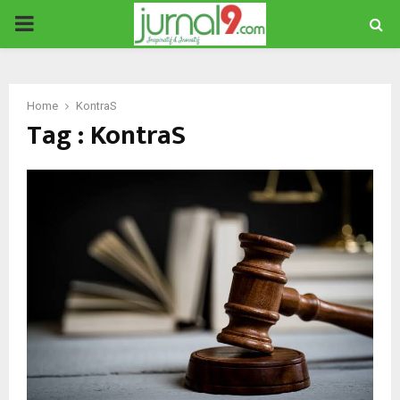
PRIMARY
MENU
Home
KontraS
Tag : KontraS