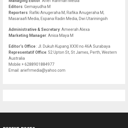
Managing Editor
: Arief Rahman Media
:
Editors
: Gemayudha M
C
Reporters
: Rafiki Anugeraha M, Rafika Anugeraha M,
Masaraafi Media, Espana Radin Media, Dwi Utariningsih
H
Administrative & Secretary
: Ameerah Alexa
Marketing Manager
: Anisa Maya M
Editor’s Office
: Jl. Dukuh Kupang XXXI no.46A Surabaya
Representatif Office
: 52 Upton St, St James, Perth, Western
Australia
Mobile:+ 6288901884977
Email: ariefrmedia@yahoo.com