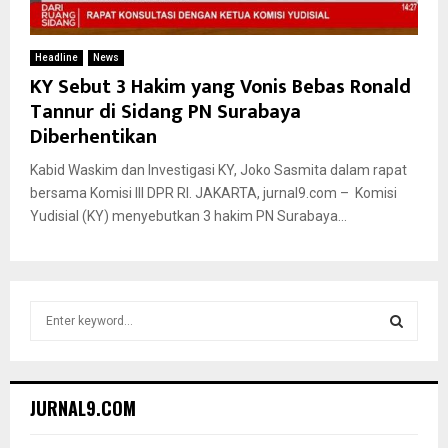
Headline
News
KY Sebut 3 Hakim yang Vonis Bebas Ronald
Tannur di Sidang PN Surabaya
Diberhentikan
Kabid Waskim dan Investigasi KY, Joko Sasmita dalam rapat
bersama Komisi III DPR RI. JAKARTA, jurnal9.com – Komisi
Yudisial (KY) menyebutkan 3 hakim PN Surabaya...
S
e
a
S
r
c
E
JURNAL9.COM
h
f
A