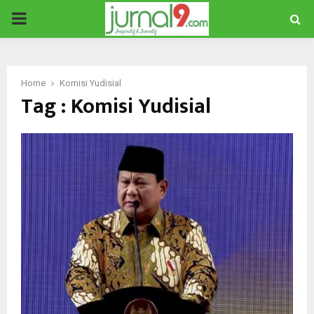
PRIMARY
MENU
Home
Komisi Yudisial
Tag : Komisi Yudisial