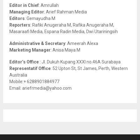
o
Editor in Chief
: Amrullah
r
R
Managing Editor
: Arief Rahman Media
:
Editors
: Gemayudha M
C
Reporters
: Rafiki Anugeraha M, Rafika Anugeraha M,
Masaraafi Media, Espana Radin Media, Dwi Utariningsih
H
Administrative & Secretary
: Ameerah Alexa
Marketing Manager
: Anisa Maya M
Editor’s Office
: Jl. Dukuh Kupang XXXI no.46A Surabaya
Representatif Office
: 52 Upton St, St James, Perth, Western
Australia
Mobile:+ 6288901884977
Email: ariefrmedia@yahoo.com