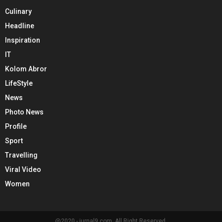
Culinary
Headline
Inspiration
IT
Kolom Abror
LifeStyle
News
Photo News
Profile
Sport
Travelling
Viral Video
Women
@2020 - jurnal9.com. All Right Reserved.