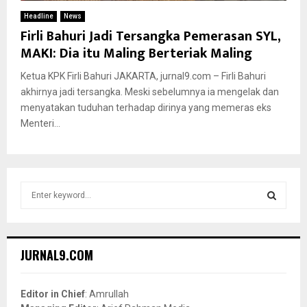
Headline
News
Firli Bahuri Jadi Tersangka Pemerasan SYL,
MAKI: Dia itu Maling Berteriak Maling
Ketua KPK Firli Bahuri JAKARTA, jurnal9.com – Firli Bahuri
akhirnya jadi tersangka. Meski sebelumnya ia mengelak dan
menyatakan tuduhan terhadap dirinya yang memeras eks
Menteri...
S
e
a
S
r
c
E
JURNAL9.COM
h
f
A
o
Editor in Chief
: Amrullah
r
R