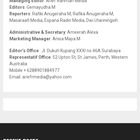
Managing Editor
: Arief Rahman Media
:
Editors
: Gemayudha M
C
Reporters
: Rafiki Anugeraha M, Rafika Anugeraha M,
Masaraafi Media, Espana Radin Media, Dwi Utariningsih
H
Administrative & Secretary
: Ameerah Alexa
Marketing Manager
: Anisa Maya M
Editor’s Office
: Jl. Dukuh Kupang XXXI no.46A Surabaya
Representatif Office
: 52 Upton St, St James, Perth, Western
Australia
Mobile:+ 6288901884977
Email: ariefrmedia@yahoo.com