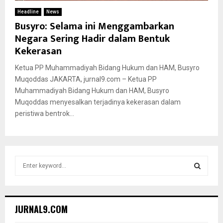
Headline
News
Busyro: Selama ini Menggambarkan
Negara Sering Hadir dalam Bentuk
Kekerasan
Ketua PP Muhammadiyah Bidang Hukum dan HAM, Busyro
Muqoddas JAKARTA, jurnal9.com – Ketua PP
Muhammadiyah Bidang Hukum dan HAM, Busyro
Muqoddas menyesalkan terjadinya kekerasan dalam
peristiwa bentrok...
S
e
a
S
r
c
E
JURNAL9.COM
h