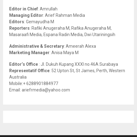
f
A
o
Editor in Chief
: Amrullah
r
R
Managing Editor
: Arief Rahman Media
:
Editors
: Gemayudha M
C
Reporters
: Rafiki Anugeraha M, Rafika Anugeraha M,
Masaraafi Media, Espana Radin Media, Dwi Utariningsih
H
Administrative & Secretary
: Ameerah Alexa
Marketing Manager
: Anisa Maya M
Editor’s Office
: Jl. Dukuh Kupang XXXI no.46A Surabaya
Representatif Office
: 52 Upton St, St James, Perth, Western
Australia
Mobile:+ 6288901884977
Email: ariefrmedia@yahoo.com