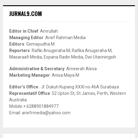
r
c
E
JURNAL9.COM
h
f
A
o
Editor in Chief
: Amrullah
r
R
Managing Editor
: Arief Rahman Media
:
Editors
: Gemayudha M
C
Reporters
: Rafiki Anugeraha M, Rafika Anugeraha M,
Masaraafi Media, Espana Radin Media, Dwi Utariningsih
H
Administrative & Secretary
: Ameerah Alexa
Marketing Manager
: Anisa Maya M
Editor’s Office
: Jl. Dukuh Kupang XXXI no.46A Surabaya
Representatif Office
: 52 Upton St, St James, Perth, Western
Australia
Mobile:+ 6288901884977
Email: ariefrmedia@yahoo.com