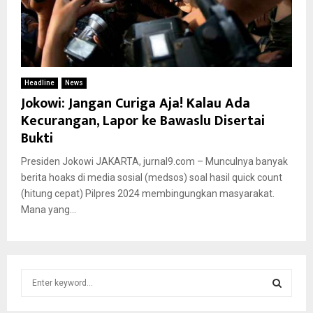
Headline
News
Jokowi: Jangan Curiga Aja! Kalau Ada
Kecurangan, Lapor ke Bawaslu Disertai
Bukti
Presiden Jokowi JAKARTA, jurnal9.com – Munculnya banyak
berita hoaks di media sosial (medsos) soal hasil quick count
(hitung cepat) Pilpres 2024 membingungkan masyarakat.
Mana yang...
S
e
a
S