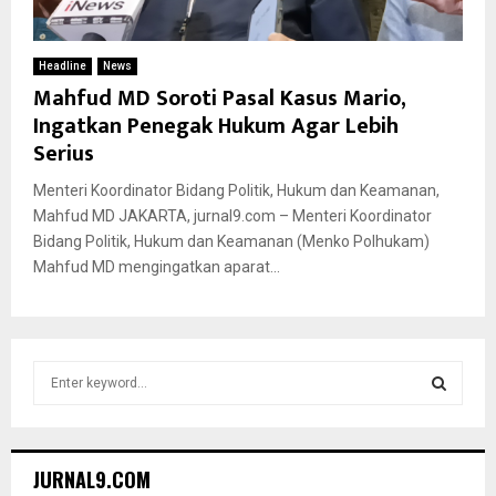
Headline
News
Mahfud MD Soroti Pasal Kasus Mario,
Ingatkan Penegak Hukum Agar Lebih
Serius
Menteri Koordinator Bidang Politik, Hukum dan Keamanan,
Mahfud MD JAKARTA, jurnal9.com – Menteri Koordinator
Bidang Politik, Hukum dan Keamanan (Menko Polhukam)
Mahfud MD mengingatkan aparat...
S
e
a
S
r
c
E
JURNAL9.COM
h