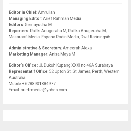
f
A
o
Editor in Chief
: Amrullah
r
R
Managing Editor
: Arief Rahman Media
:
Editors
: Gemayudha M
C
Reporters
: Rafiki Anugeraha M, Rafika Anugeraha M,
Masaraafi Media, Espana Radin Media, Dwi Utariningsih
H
Administrative & Secretary
: Ameerah Alexa
Marketing Manager
: Anisa Maya M
Editor’s Office
: Jl. Dukuh Kupang XXXI no.46A Surabaya
Representatif Office
: 52 Upton St, St James, Perth, Western
Australia
Mobile:+ 6288901884977
Email: ariefrmedia@yahoo.com