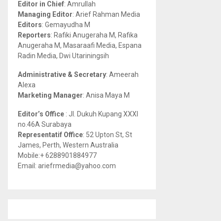
Editor in Chief
: Amrullah
r
R
Managing Editor
: Arief Rahman Media
:
Editors
: Gemayudha M
C
Reporters
: Rafiki Anugeraha M, Rafika
Anugeraha M, Masaraafi Media, Espana
H
Radin Media, Dwi Utariningsih
Administrative & Secretary
: Ameerah
Alexa
Marketing Manager
: Anisa Maya M
Editor’s Office
: Jl. Dukuh Kupang XXXI
no.46A Surabaya
Representatif Office
: 52 Upton St, St
James, Perth, Western Australia
Mobile:+ 6288901884977
Email: ariefrmedia@yahoo.com