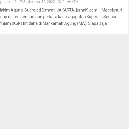
by
adminJ9
September 24, 2022
0
454
Hakim Agung, Sudrajad Dimyati JAKARTA, jurnal9.com – Menelusuri
suap dalam pengurusan perkara kasasi gugatan Koperasi Simpan
Pinjam (KSP) Intidana di Mahkamah Agung (MA). Siapa saja...