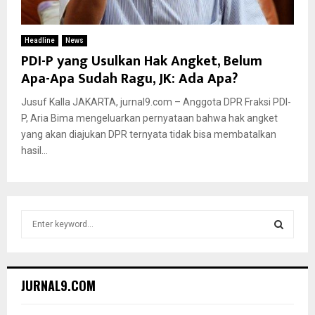
Headline
News
PDI-P yang Usulkan Hak Angket, Belum
Apa-Apa Sudah Ragu, JK: Ada Apa?
Jusuf Kalla JAKARTA, jurnal9.com – Anggota DPR Fraksi PDI-
P, Aria Bima mengeluarkan pernyataan bahwa hak angket
yang akan diajukan DPR ternyata tidak bisa membatalkan
hasil...
S
e
a
S
r
c
E
JURNAL9.COM
h
f
A