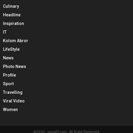
Culinary
Headline
Inspiration
IT
Kolom Abror
LifeStyle
News
Photo News
Profile
Sport
Travelling
Viral Video
Women
@2020 - jurnal9.com. All Right Reserved.