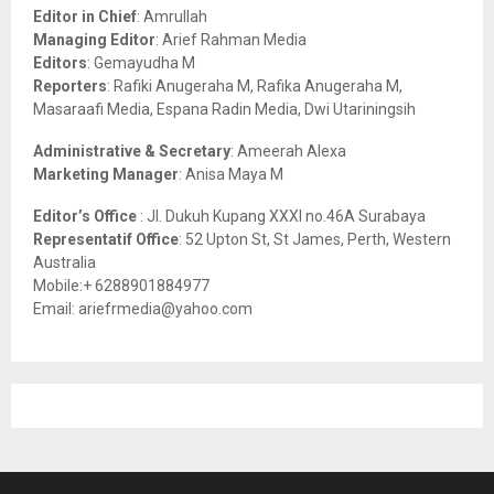
o
Editor in Chief
: Amrullah
r
R
Managing Editor
: Arief Rahman Media
:
Editors
: Gemayudha M
C
Reporters
: Rafiki Anugeraha M, Rafika Anugeraha M,
Masaraafi Media, Espana Radin Media, Dwi Utariningsih
H
Administrative & Secretary
: Ameerah Alexa
Marketing Manager
: Anisa Maya M
Editor’s Office
: Jl. Dukuh Kupang XXXI no.46A Surabaya
Representatif Office
: 52 Upton St, St James, Perth, Western
Australia
Mobile:+ 6288901884977
Email: ariefrmedia@yahoo.com