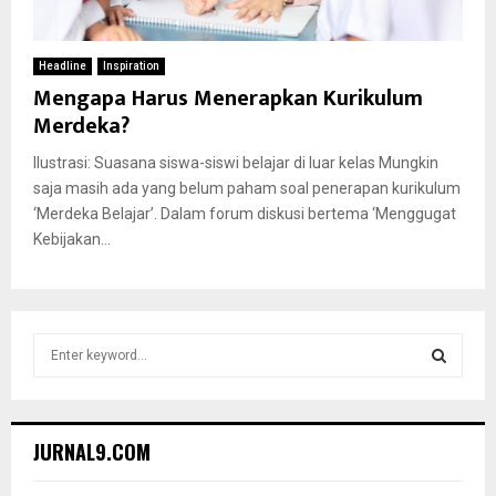
Headline
Inspiration
Mengapa Harus Menerapkan Kurikulum
Merdeka?
Ilustrasi: Suasana siswa-siswi belajar di luar kelas Mungkin
saja masih ada yang belum paham soal penerapan kurikulum
‘Merdeka Belajar’. Dalam forum diskusi bertema ‘Menggugat
Kebijakan...
S
e
a
S
r
c
E
JURNAL9.COM
h
f
A