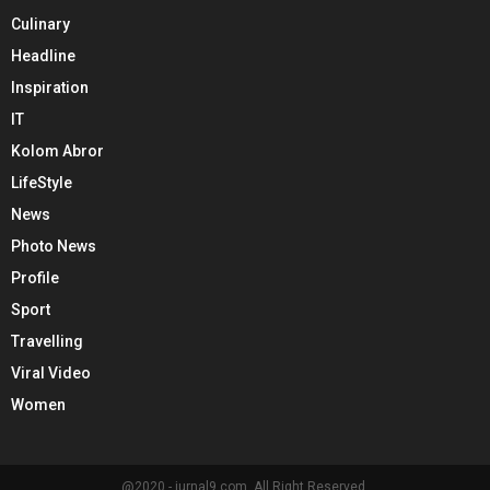
Culinary
Headline
Inspiration
IT
Kolom Abror
LifeStyle
News
Photo News
Profile
Sport
Travelling
Viral Video
Women
@2020 - jurnal9.com. All Right Reserved.