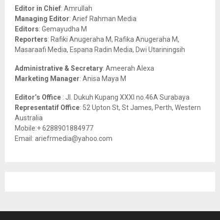
o
Editor in Chief
: Amrullah
r
R
Managing Editor
: Arief Rahman Media
:
Editors
: Gemayudha M
C
Reporters
: Rafiki Anugeraha M, Rafika Anugeraha M,
Masaraafi Media, Espana Radin Media, Dwi Utariningsih
H
Administrative & Secretary
: Ameerah Alexa
Marketing Manager
: Anisa Maya M
Editor’s Office
: Jl. Dukuh Kupang XXXI no.46A Surabaya
Representatif Office
: 52 Upton St, St James, Perth, Western
Australia
Mobile:+ 6288901884977
Email: ariefrmedia@yahoo.com