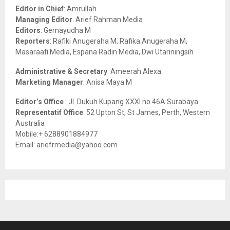
o
Editor in Chief
: Amrullah
r
R
Managing Editor
: Arief Rahman Media
:
Editors
: Gemayudha M
C
Reporters
: Rafiki Anugeraha M, Rafika Anugeraha M,
Masaraafi Media, Espana Radin Media, Dwi Utariningsih
H
Administrative & Secretary
: Ameerah Alexa
Marketing Manager
: Anisa Maya M
Editor’s Office
: Jl. Dukuh Kupang XXXI no.46A Surabaya
Representatif Office
: 52 Upton St, St James, Perth, Western
Australia
Mobile:+ 6288901884977
Email: ariefrmedia@yahoo.com