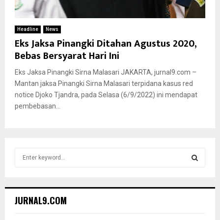
Headline
News
Eks Jaksa Pinangki Ditahan Agustus 2020,
Bebas Bersyarat Hari Ini
Eks Jaksa Pinangki Sirna Malasari JAKARTA, jurnal9.com –
Mantan jaksa Pinangki Sirna Malasari terpidana kasus red
notice Djoko Tjandra, pada Selasa (6/9/2022) ini mendapat
pembebasan...
S
e
a
S
r
c
E
JURNAL9.COM
h
f
A