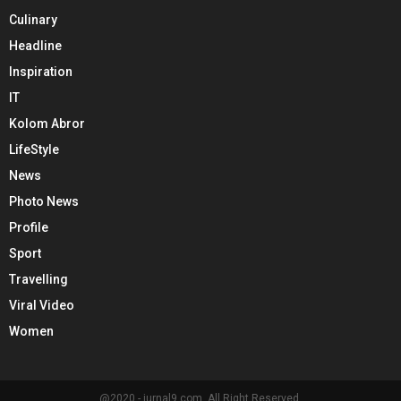
Culinary
Headline
Inspiration
IT
Kolom Abror
LifeStyle
News
Photo News
Profile
Sport
Travelling
Viral Video
Women
@2020 - jurnal9.com. All Right Reserved.