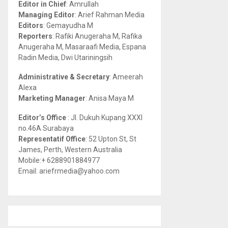
Editor in Chief
: Amrullah
r
R
Managing Editor
: Arief Rahman Media
:
Editors
: Gemayudha M
C
Reporters
: Rafiki Anugeraha M, Rafika
Anugeraha M, Masaraafi Media, Espana
H
Radin Media, Dwi Utariningsih
Administrative & Secretary
: Ameerah
Alexa
Marketing Manager
: Anisa Maya M
Editor’s Office
: Jl. Dukuh Kupang XXXI
no.46A Surabaya
Representatif Office
: 52 Upton St, St
James, Perth, Western Australia
Mobile:+ 6288901884977
Email: ariefrmedia@yahoo.com