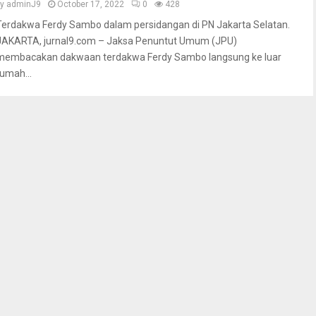
by
adminJ9
October 17, 2022
0
428
Terdakwa Ferdy Sambo dalam persidangan di PN Jakarta Selatan.
JAKARTA, jurnal9.com – Jaksa Penuntut Umum (JPU)
membacakan dakwaan terdakwa Ferdy Sambo langsung ke luar
rumah...