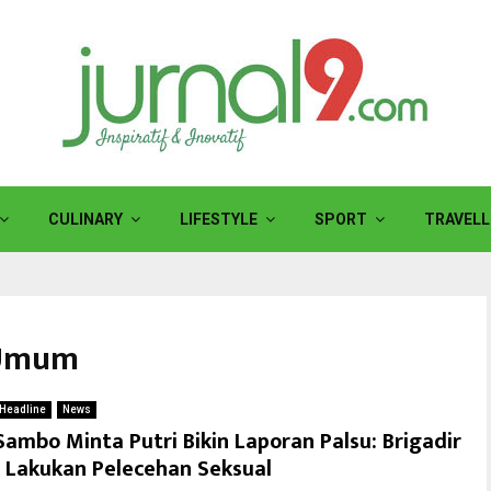
CULINARY
LIFESTYLE
SPORT
TRAVELL
 Umum
Headline
News
Sambo Minta Putri Bikin Laporan Palsu: Brigadir
J Lakukan Pelecehan Seksual