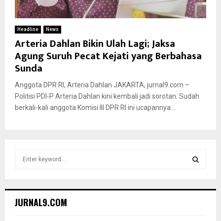
Headline
News
Arteria Dahlan Bikin Ulah Lagi; Jaksa
Agung Suruh Pecat Kejati yang Berbahasa
Sunda
Anggota DPR RI, Arteria Dahlan JAKARTA, jurnal9.com –
Politisi PDI-P Arteria Dahlan kini kembali jadi sorotan. Sudah
berkali-kali anggota Komisi III DPR RI ini ucapannya...
S
e
a
S
r
c
E
JURNAL9.COM
h
f
A