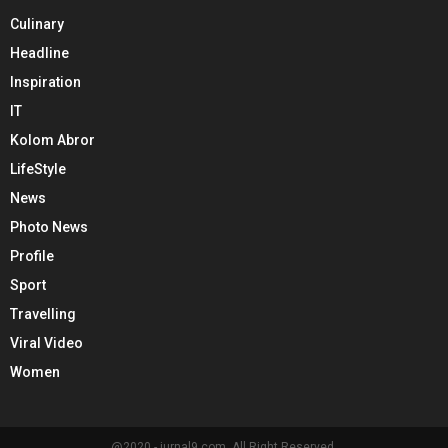
Culinary
Headline
Inspiration
IT
Kolom Abror
LifeStyle
News
Photo News
Profile
Sport
Travelling
Viral Video
Women
@2020 - jurnal9.com. All Right Reserved.