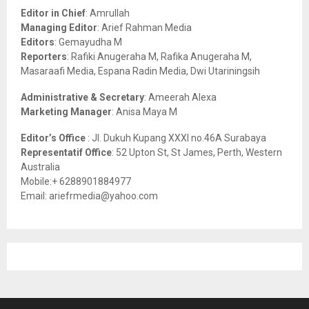
o
Editor in Chief
: Amrullah
r
R
Managing Editor
: Arief Rahman Media
:
Editors
: Gemayudha M
C
Reporters
: Rafiki Anugeraha M, Rafika Anugeraha M,
Masaraafi Media, Espana Radin Media, Dwi Utariningsih
H
Administrative & Secretary
: Ameerah Alexa
Marketing Manager
: Anisa Maya M
Editor’s Office
: Jl. Dukuh Kupang XXXI no.46A Surabaya
Representatif Office
: 52 Upton St, St James, Perth, Western
Australia
Mobile:+ 6288901884977
Email: ariefrmedia@yahoo.com