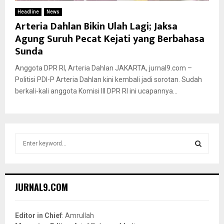
Headline
News
Arteria Dahlan Bikin Ulah Lagi; Jaksa
Agung Suruh Pecat Kejati yang Berbahasa
Sunda
Anggota DPR RI, Arteria Dahlan JAKARTA, jurnal9.com –
Politisi PDI-P Arteria Dahlan kini kembali jadi sorotan. Sudah
berkali-kali anggota Komisi III DPR RI ini ucapannya...
S
e
a
S
r
c
E
JURNAL9.COM
h
f
A
o
Editor in Chief
: Amrullah
r
R