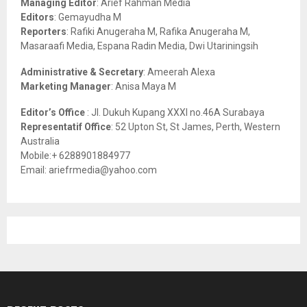
Managing Editor
: Arief Rahman Media
:
Editors
: Gemayudha M
C
Reporters
: Rafiki Anugeraha M, Rafika Anugeraha M,
Masaraafi Media, Espana Radin Media, Dwi Utariningsih
H
Administrative & Secretary
: Ameerah Alexa
Marketing Manager
: Anisa Maya M
Editor’s Office
: Jl. Dukuh Kupang XXXI no.46A Surabaya
Representatif Office
: 52 Upton St, St James, Perth, Western
Australia
Mobile:+ 6288901884977
Email: ariefrmedia@yahoo.com