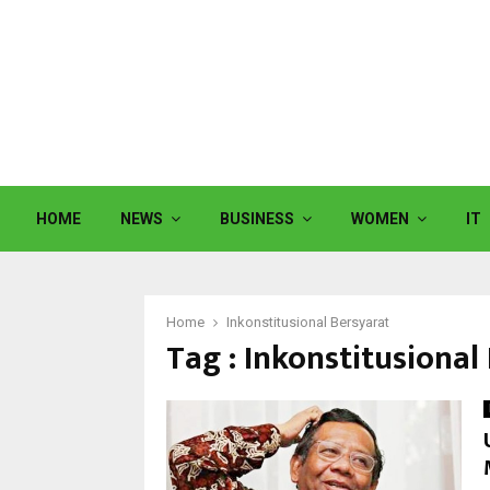
HOME
NEWS
BUSINESS
WOMEN
IT
Home
Inkonstitusional Bersyarat
Tag : Inkonstitusional