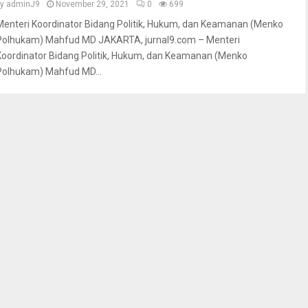
by
adminJ9
November 29, 2021
0
699
Menteri Koordinator Bidang Politik, Hukum, dan Keamanan (Menko
Polhukam) Mahfud MD JAKARTA, jurnal9.com – Menteri
Koordinator Bidang Politik, Hukum, dan Keamanan (Menko
Polhukam) Mahfud MD...