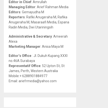
Editor in Chief
: Amrullah
r
R
Managing Editor
: Arief Rahman Media
:
Editors
: Gemayudha M
C
Reporters
: Rafiki Anugeraha M, Rafika
Anugeraha M, Masaraafi Media, Espana
H
Radin Media, Dwi Utariningsih
Administrative & Secretary
: Ameerah
Alexa
Marketing Manager
: Anisa Maya M
Editor’s Office
: Jl. Dukuh Kupang XXXI
no.46A Surabaya
Representatif Office
: 52 Upton St, St
James, Perth, Western Australia
Mobile:+ 6288901884977
Email: ariefrmedia@yahoo.com