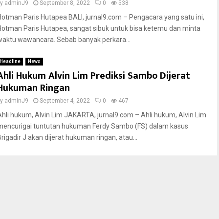
by
adminJ9
September 8, 2022
0
538
Hotman Paris Hutapea BALI, jurnal9.com – Pengacara yang satu ini,
Hotman Paris Hutapea, sangat sibuk untuk bisa ketemu dan minta
waktu wawancara. Sebab banyak perkara...
Headline
News
Ahli Hukum Alvin Lim Prediksi Sambo Dijerat
Hukuman Ringan
by
adminJ9
September 4, 2022
0
467
Ahli hukum, Alvin Lim JAKARTA, jurnal9.com – Ahli hukum, Alvin Lim
mencurigai tuntutan hukuman Ferdy Sambo (FS) dalam kasus
Brigadir J akan dijerat hukuman ringan, atau...