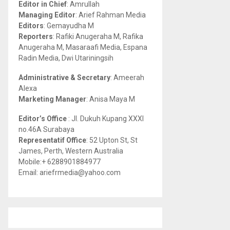
Editor in Chief
: Amrullah
r
R
Managing Editor
: Arief Rahman Media
:
Editors
: Gemayudha M
C
Reporters
: Rafiki Anugeraha M, Rafika
Anugeraha M, Masaraafi Media, Espana
H
Radin Media, Dwi Utariningsih
Administrative & Secretary
: Ameerah
Alexa
Marketing Manager
: Anisa Maya M
Editor’s Office
: Jl. Dukuh Kupang XXXI
no.46A Surabaya
Representatif Office
: 52 Upton St, St
James, Perth, Western Australia
Mobile:+ 6288901884977
Email: ariefrmedia@yahoo.com