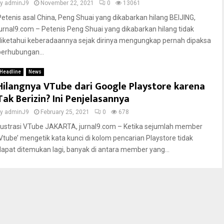
by
adminJ9
November 22, 2021
0
13061
Petenis asal China, Peng Shuai yang dikabarkan hilang BEIJING,
jurnal9.com – Petenis Peng Shuai yang dikabarkan hilang tidak
diketahui keberadaannya sejak dirinya mengungkap pernah dipaksa
berhubungan...
Headline
News
Hilangnya VTube dari Google Playstore karena
Tak Berizin? Ini Penjelasannya
by
adminJ9
February 25, 2021
0
678
Ilustrasi VTube JAKARTA, jurnal9.com – Ketika sejumlah member
‘Vtube’ mengetik kata kunci di kolom pencarian Playstore tidak
dapat ditemukan lagi, banyak di antara member yang...