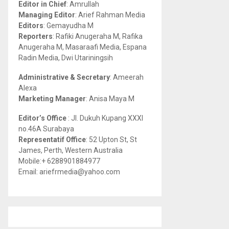
Editor in Chief
: Amrullah
r
R
Managing Editor
: Arief Rahman Media
:
Editors
: Gemayudha M
C
Reporters
: Rafiki Anugeraha M, Rafika
Anugeraha M, Masaraafi Media, Espana
H
Radin Media, Dwi Utariningsih
Administrative & Secretary
: Ameerah
Alexa
Marketing Manager
: Anisa Maya M
Editor’s Office
: Jl. Dukuh Kupang XXXI
no.46A Surabaya
Representatif Office
: 52 Upton St, St
James, Perth, Western Australia
Mobile:+ 6288901884977
Email: ariefrmedia@yahoo.com