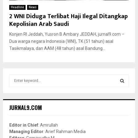
Headline
News
2 WNI Diduga Terlibat Haji Ilegal Ditangkap
Kepolisian Arab Saudi
Konjen RI Jeddah, Yusron B Ambary JEDDAH, jurnal9.com –
Dua warga negara Indonesia (WNI), TK (51 tahun) asal
Tasikmalaya, dan AAM (48 tahun) asal Bandung...
S
e
a
S
r
c
E
JURNAL9.COM
h
f
A
o
Editor in Chief
: Amrullah
r
R
Managing Editor
: Arief Rahman Media
:
Editors
: Gemayudha M