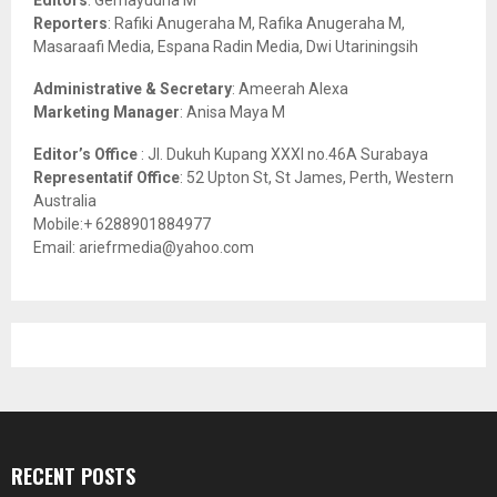
C
Reporters
: Rafiki Anugeraha M, Rafika Anugeraha M,
Masaraafi Media, Espana Radin Media, Dwi Utariningsih
H
Administrative & Secretary
: Ameerah Alexa
Marketing Manager
: Anisa Maya M
Editor’s Office
: Jl. Dukuh Kupang XXXI no.46A Surabaya
Representatif Office
: 52 Upton St, St James, Perth, Western
Australia
Mobile:+ 6288901884977
Email: ariefrmedia@yahoo.com
RECENT POSTS