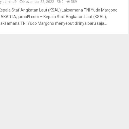
by
adminJ9
November 22, 2022
0
589
Kepala Staf Angkatan Laut (KSAL) Laksamana TNI Yudo Margono
JAKARTA, jurnal9.com – Kepala Staf Angkatan Laut (KSAL),
Laksamana TNI Yudo Margono menyebut dirinya baru saja...