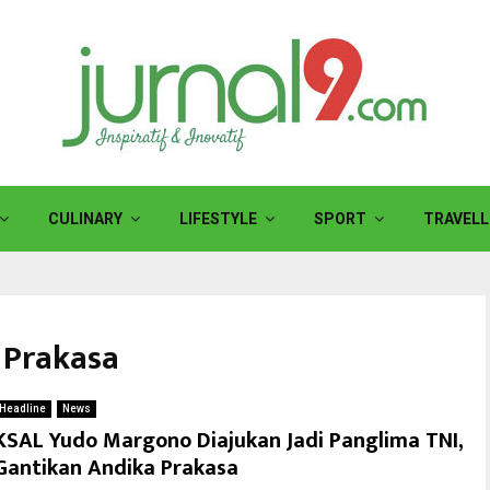
CULINARY
LIFESTYLE
SPORT
TRAVELL
 Prakasa
Headline
News
KSAL Yudo Margono Diajukan Jadi Panglima TNI,
Gantikan Andika Prakasa