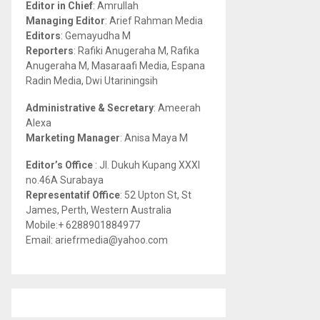
Editor in Chief
: Amrullah
r
R
Managing Editor
: Arief Rahman Media
:
Editors
: Gemayudha M
C
Reporters
: Rafiki Anugeraha M, Rafika
Anugeraha M, Masaraafi Media, Espana
H
Radin Media, Dwi Utariningsih
Administrative & Secretary
: Ameerah
Alexa
Marketing Manager
: Anisa Maya M
Editor’s Office
: Jl. Dukuh Kupang XXXI
no.46A Surabaya
Representatif Office
: 52 Upton St, St
James, Perth, Western Australia
Mobile:+ 6288901884977
Email: ariefrmedia@yahoo.com