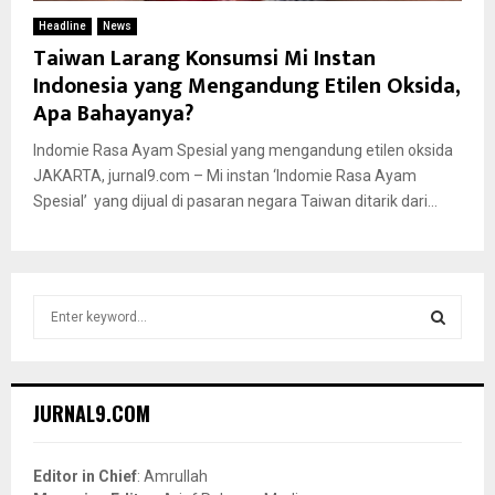
Headline
News
Taiwan Larang Konsumsi Mi Instan
Indonesia yang Mengandung Etilen Oksida,
Apa Bahayanya?
Indomie Rasa Ayam Spesial yang mengandung etilen oksida
JAKARTA, jurnal9.com – Mi instan ‘Indomie Rasa Ayam
Spesial’ yang dijual di pasaran negara Taiwan ditarik dari...
S
e
a
S
r
c
E
JURNAL9.COM
h
f
A
o
Editor in Chief
: Amrullah
r
R