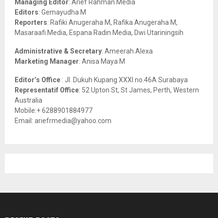
Managing Editor
: Arief Rahman Media
:
Editors
: Gemayudha M
C
Reporters
: Rafiki Anugeraha M, Rafika Anugeraha M,
Masaraafi Media, Espana Radin Media, Dwi Utariningsih
H
Administrative & Secretary
: Ameerah Alexa
Marketing Manager
: Anisa Maya M
Editor’s Office
: Jl. Dukuh Kupang XXXI no.46A Surabaya
Representatif Office
: 52 Upton St, St James, Perth, Western
Australia
Mobile:+ 6288901884977
Email: ariefrmedia@yahoo.com