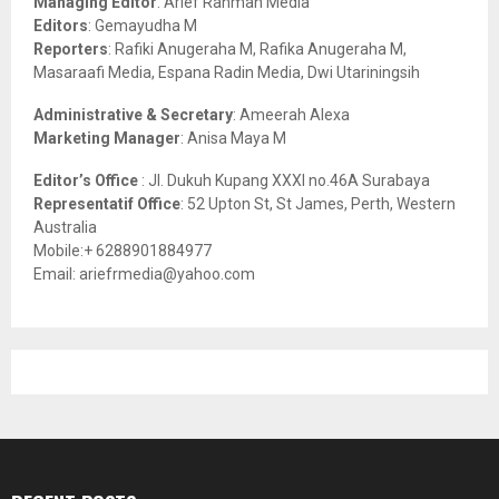
Managing Editor
: Arief Rahman Media
:
Editors
: Gemayudha M
C
Reporters
: Rafiki Anugeraha M, Rafika Anugeraha M,
Masaraafi Media, Espana Radin Media, Dwi Utariningsih
H
Administrative & Secretary
: Ameerah Alexa
Marketing Manager
: Anisa Maya M
Editor’s Office
: Jl. Dukuh Kupang XXXI no.46A Surabaya
Representatif Office
: 52 Upton St, St James, Perth, Western
Australia
Mobile:+ 6288901884977
Email: ariefrmedia@yahoo.com