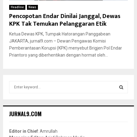
Headline
News
Pencopotan Endar Dinilai Janggal, Dewas
KPK Tak Temukan Pelanggaran Etik
Ketua Dewas KPK, Tumpak Hatorangan Panggabean
JAKARTA, jurnal9.com – Dewan Pengawas Komisi
Pemberantasan Korupsi (KPK) menyebut Brigjen Pol Endar
Priantoro yang diberhentikan dengan hormat oleh...
S
e
a
S
r
c
E
JURNAL9.COM
h
f
A
o
Editor in Chief
: Amrullah
r
R