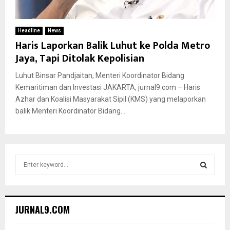
Headline
News
Haris Laporkan Balik Luhut ke Polda Metro
Jaya, Tapi Ditolak Kepolisian
Luhut Binsar Pandjaitan, Menteri Koordinator Bidang
Kemaritiman dan Investasi JAKARTA, jurnal9.com – Haris
Azhar dan Koalisi Masyarakat Sipil (KMS) yang melaporkan
balik Menteri Koordinator Bidang...
S
e
a
S
r
c
E
JURNAL9.COM
h
f
A