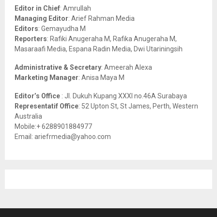
o
Editor in Chief
: Amrullah
r
R
Managing Editor
: Arief Rahman Media
:
Editors
: Gemayudha M
C
Reporters
: Rafiki Anugeraha M, Rafika Anugeraha M,
Masaraafi Media, Espana Radin Media, Dwi Utariningsih
H
Administrative & Secretary
: Ameerah Alexa
Marketing Manager
: Anisa Maya M
Editor’s Office
: Jl. Dukuh Kupang XXXI no.46A Surabaya
Representatif Office
: 52 Upton St, St James, Perth, Western
Australia
Mobile:+ 6288901884977
Email: ariefrmedia@yahoo.com