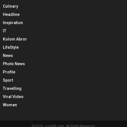
Culinary
Headline
Inspiration
IT
Kolom Abror
LifeStyle
News
Photo News
Profile
Sport
Travelling
Viral Video
Women
@2020 - jurnal9.com. All Right Reserved.