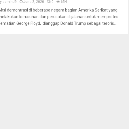
by
adminJ9
June 2, 2020
0
654
Aksi demontrasi di beberapa negara bagian Amerika Serikat yang
melakukan kerusuhan dan perusakan di jalanan untuk memprotes
kematian George Floyd, dianggap Donald Trump sebagai teroris....