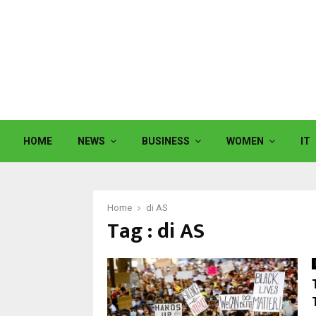
HOME
NEWS
BUSINESS
WOMEN
IT
Home
di AS
Tag : di AS