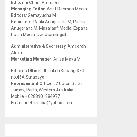
Editor in Chief
: Amrullah
r
R
Managing Editor
: Arief Rahman Media
:
Editors
: Gemayudha M
C
Reporters
: Rafiki Anugeraha M, Rafika
Anugeraha M, Masaraafi Media, Espana
H
Radin Media, Dwi Utariningsih
Administrative & Secretary
: Ameerah
Alexa
Marketing Manager
: Anisa Maya M
Editor’s Office
: Jl. Dukuh Kupang XXXI
no.46A Surabaya
Representatif Office
: 52 Upton St, St
James, Perth, Western Australia
Mobile:+ 6288901884977
Email: ariefrmedia@yahoo.com