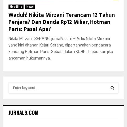
Headline
News
Waduh! Nikita Mirzani Terancam 12 Tahun
Penjara? Dan Denda Rp12 Miliar, Hotman
Paris: Pasal Apa?
Nikita Mirzani SERANG, jurnal9.com – Artis Nikita Mirzani
yang kini ditahan Kejari Serang, dipertanyakan pengacara
kondang Hotman Paris. Sebab dalam KUHP disebutkan jika
ancaman hukumannya...
S
e
a
S
r
c
E
JURNAL9.COM
h
f
A
o