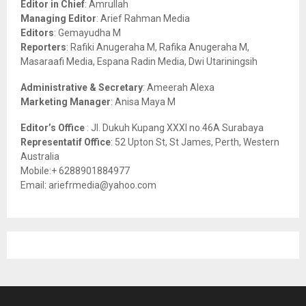
Editor in Chief
: Amrullah
r
R
Managing Editor
: Arief Rahman Media
:
Editors
: Gemayudha M
C
Reporters
: Rafiki Anugeraha M, Rafika Anugeraha M,
Masaraafi Media, Espana Radin Media, Dwi Utariningsih
H
Administrative & Secretary
: Ameerah Alexa
Marketing Manager
: Anisa Maya M
Editor’s Office
: Jl. Dukuh Kupang XXXI no.46A Surabaya
Representatif Office
: 52 Upton St, St James, Perth, Western
Australia
Mobile:+ 6288901884977
Email: ariefrmedia@yahoo.com