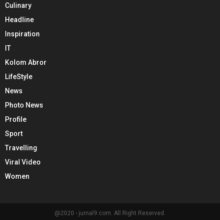
Culinary
Headline
Inspiration
IT
Kolom Abror
LifeStyle
News
Photo News
Profile
Sport
Travelling
Viral Video
Women
@2020 - jurnal9.com. All Right Reserved.