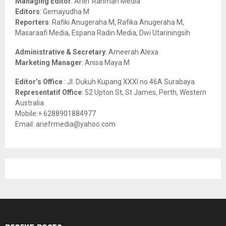
Managing Editor
: Arief Rahman Media
:
Editors
: Gemayudha M
C
Reporters
: Rafiki Anugeraha M, Rafika Anugeraha M,
Masaraafi Media, Espana Radin Media, Dwi Utariningsih
H
Administrative & Secretary
: Ameerah Alexa
Marketing Manager
: Anisa Maya M
Editor’s Office
: Jl. Dukuh Kupang XXXI no.46A Surabaya
Representatif Office
: 52 Upton St, St James, Perth, Western
Australia
Mobile:+ 6288901884977
Email: ariefrmedia@yahoo.com