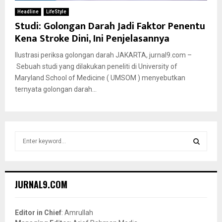
Headline
LifeStyle
Studi: Golongan Darah Jadi Faktor Penentu
Kena Stroke Dini, Ini Penjelasannya
Ilustrasi periksa golongan darah JAKARTA, jurnal9.com –
Sebuah studi yang dilakukan peneliti di University of
Maryland School of Medicine ( UMSOM ) menyebutkan
ternyata golongan darah...
S
e
a
S
r
c
E
JURNAL9.COM
h
f
A
o
Editor in Chief
: Amrullah
r
R